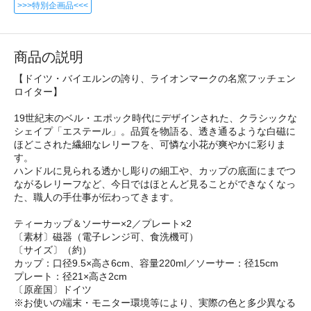
>>>特別企画品<<<
商品の説明
【ドイツ・バイエルンの誇り、ライオンマークの名窯フッチェン
ロイター】
19世紀末のベル・エポック時代にデザインされた、クラシックな
シェイプ「エステール」。品質を物語る、透き通るような白磁に
ほどこされた繊細なレリーフを、可憐な小花が爽やかに彩りま
す。
ハンドルに見られる透かし彫りの細工や、カップの底面にまでつ
ながるレリーフなど、今日ではほとんど見ることができなくなっ
た、職人の手仕事が伝わってきます。
ティーカップ＆ソーサー×2／プレート×2
〔素材〕磁器（電子レンジ可、食洗機可）
〔サイズ〕（約）
カップ：口径9.5×高さ6cm、容量220ml／ソーサー：径15cm
プレート：径21×高さ2cm
〔原産国〕ドイツ
※お使いの端末・モニター環境等により、実際の色と多少異なる