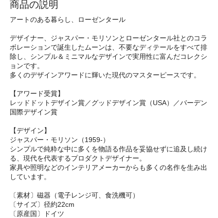
商品の説明
アートのある暮らし、ローゼンタール
デザイナー、ジャスパー・モリソンとローゼンタール社とのコラ
ボレーションで誕生したムーンは、不要なディテールをすべて排
除し、シンプル＆ミニマルなデザインで実用性に富んだコレクシ
ョンです。
多くのデザインアワードに輝いた現代のマスターピースです。
【アワード受賞】
レッドドットデザイン賞／グッドデザイン賞（USA）／バーデン
国際デザイン賞
【デザイン】
ジャスパー・モリソン（1959-）
シンプルで純粋な中に多くを物語る作品を妥協せずに追及し続け
る、現代を代表するプロダクトデザイナー。
家具や照明などのインテリアメーカーからも多くの名作を生み出
しています。
〔素材〕磁器（電子レンジ可、食洗機可）
〔サイズ〕径約22cm
〔原産国〕ドイツ