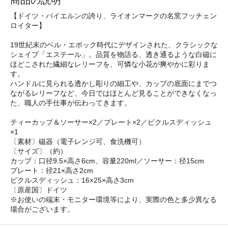
【ドイツ・バイエルンの誇り、ライオンマークの名窯フッチェン
ロイター】
19世紀末のベル・エポック時代にデザインされた、クラシックな
シェイプ「エステール」。品質を物語る、透き通るような白磁に
ほどこされた繊細なレリーフを、可憐な小花が爽やかに彩りま
す。
ハンドルに見られる透かし彫りの細工や、カップの底面にまでつ
ながるレリーフなど、今日ではほとんど見ることができなくなっ
た、職人の手仕事が伝わってきます。
ティーカップ＆ソーサー×2／プレート×2／ピクルスディッシュ
×1
〔素材〕磁器（電子レンジ可、食洗機可）
〔サイズ〕（約）
カップ：口径9.5×高さ6cm、容量220ml／ソーサー：径15cm
プレート：径21×高さ2cm
ピクルスディッシュ：16×25×高さ3cm
〔原産国〕ドイツ
※お使いの端末・モニター環境等により、実際の色と多少異なる
場合がございます。