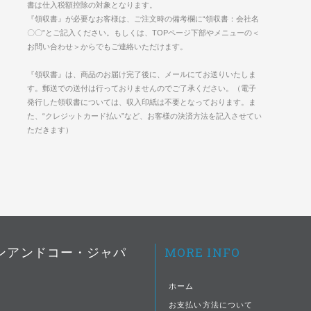
書は仕入税額控除の対象となります。
『領収書』が必要なお客様は、ご注文時の備考欄に“領収書：会社名
〇〇”とご記入ください。もしくは、TOPページ下部やメニューの＜
お問い合わせ＞からでもご連絡いただけます。
『領収書』は、商品のお届け完了後に、メールにてお送りいたしま
す。郵送での送付は行っておりませんのでご了承ください。（電子
発行した領収書については、収入印紙は不要となっております。ま
た、“クレジットカード払い”など、お客様の決済方法を記入させてい
ただきます）
MORE INFO
ンアンドコー・ジャパ
ホーム
お支払い方法について