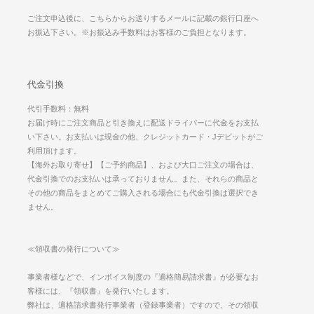
ご注文申込後に、こちらからお送りするメールに記載の銀行口座へ
お振込下さい。※お振込み手数料はお客様のご負担となります。
代金引換
代引手数料：無料
お届け時にご注文商品と引き換えに配送ドライバーに代金をお支払
い下さい。お支払いは現金の他、クレジットカード・Jデビットがご
利用頂けます。
【海外お取り寄せ】【ご予約商品】、および大口ご注文の場合は、
代金引換でのお支払いは承っておりません。また、それらの商品と
その他の商品をまとめてご購入される場合にも代金引換は選択でき
ません。
≪領収書の発行について≫
事業者様などで、インボイス制度の『適格簡易請求書』が必要なお
客様には、『領収書』を発行いたします。
弊社は、適格請求書発行事業者（登録事業者）ですので、その領収